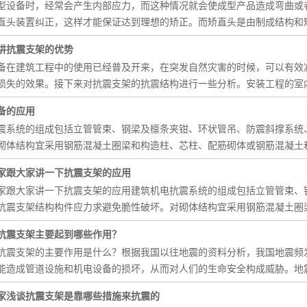
型设备时，经常会产生内部应力，而这种情况就会使成型产品造成弯曲或
直头装置纠正，这样才能保证达到理想的矫正。而矫直头是由制成结构和
讲抗震支架的优势
备在建筑工程中的使用已经普及开来，在突发自然灾害的时候，可以有效
损失的效果。接下来对抗震支架的抗震结构进行一些分析。安装工程的室
备的应用
震系统的组成包括立管管束、钢梁及檩条夹钳、环状管吊、防震斜撑系统
砌体结构宜采用钢筋混凝土圈梁和构造柱、芯柱、配筋砌体或钢筋混凝土
家跟大家讲一下抗震支架的应用
家跟大家讲一下抗震支架的应用建筑机电抗震系统的组成包括立管管束、
抗震支架结构构件应力求避免脆性破坏。对砌体结构宜采用钢筋混凝土圈
抗震支架主要起到哪些作用？
抗震支架的主要作用是什么？根据我国以往地震的资料分析，我国地震频
能造成管道设施和机电设备的损坏，从而对人们的生命安全构成威胁。地
家浅谈抗震支架是靠哪些措施来抗震的