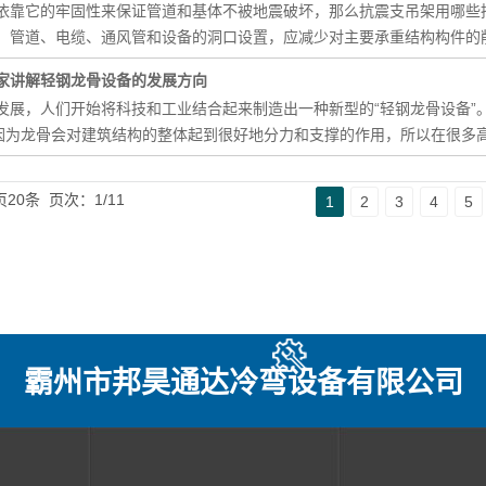
依靠它的牢固性来保证管道和基体不被地震破坏，那么抗震支吊架用哪些
、管道、电缆、通风管和设备的洞口设置，应减少对主要承重结构构件的
家讲解轻钢龙骨设备的发展方向
发展，人们开始将科技和工业结合起来制造出一种新型的“轻钢龙骨设备”
。因为龙骨会对建筑结构的整体起到很好地分力和支撑的作用，所以在很多
页20条
页次：1/11
1
2
3
4
5
霸州市邦昊通达冷弯设备有限公司