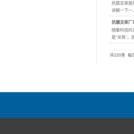
抗震支架是
讲解一下一
抗震支架厂
随着科技的
是“龙骨”
共220条
每