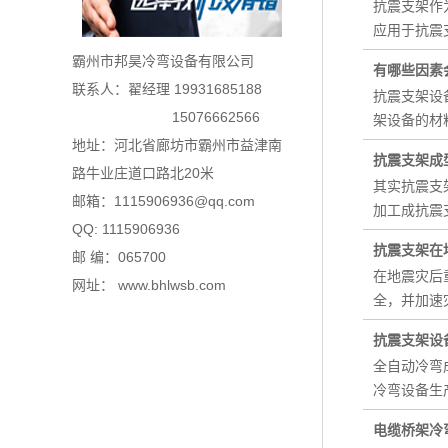
抗震支架作
应用于抗震
霸州市邦昊冷弯设备有限公司
有哪些因素
联系人：翟经理 19931685188
抗震支架设
15076662566
架设备的材
地址：河北省廊坊市霸州市益津南
抗震支架成
路牛业庄道口路北20米
其实抗震支
邮箱：1115906936@qq.com
加工成抗震
QQ: 1115906936
抗震支架在
邮 编：065700
在地震灾后
网址： www.bhlwsb.com
全，并加速
抗震支架设
全自动冷弯
冷弯设备生
电缆桥架冷