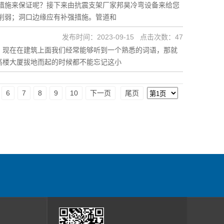
措施来保证呢？接下来由抗震支架厂家邦昊冷弯设备来给您
削弱；洞口边缘应有补强措施。管道和
发布时间：2023-09-15 点击次数：47
。现在在建筑上面我们经常能够听到一个熟悉的词语，那就
高楼大厦拔地而起的时候都不能忘记这小
6
7
8
9
10
下一页
尾页