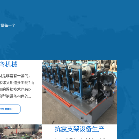
质量每一个
弯机械
材是非常有一套的，
术你又知道多少呢?而
用的焊接技术也有区
型钢设备构件的...
iew more
抗震支架设备生产